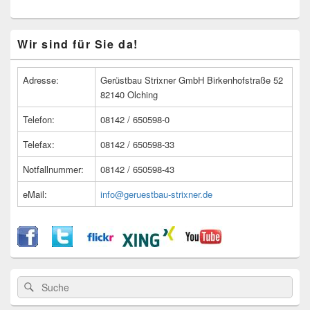
Primärer
Wir sind für Sie da!
Seitenleisten
Widget-
Bereich
Adresse:
Gerüstbau Strixner GmbH Birkenhofstraße 52
82140 Olching
Telefon:
08142 / 650598-0
Telefax:
08142 / 650598-33
Notfallnummer:
08142 / 650598-43
eMail:
info@geruestbau-strixner.de
Suche
Suche
nach: