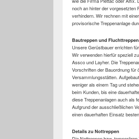
wie die Firma Plettac oder Alfix
noch an hinter der vorgesetzte
verhindern. Wir rechnen mit einer
provisorische Treppenanlage durc
Bautreppen und Fluchttreppe
Unsere Gerüstbauer errichten f
Wir verwenden hierfür speziell zu
Assco und Layher. Die Treppena
Vorschriften der Bauordnung für ö
Versammlungsstätten. Aufgebaut
weniger als einem Tag und stehe
beim Kunden, bis eine dauerhafte
diese Treppenanlagen auch als fe
Aufgrund der ausschließlichen Ve
einen dauerhaften Einsatz besten
Details zu Nottreppen
Die Nottreppen bzw. temporären 