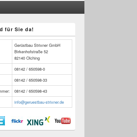
d für Sie da!
n
Gerüstbau Strixner GmbH
Birkenhofstraße 52
82140 Olching
08142 / 650598-0
08142 / 650598-33
ummer:
08142 / 650598-43
info@geruestbau-strixner.de