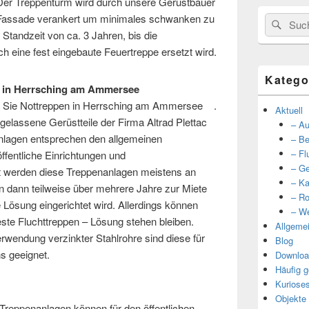
. Der Treppenturm wird durch unsere Gerüstbauer
n Fassade verankert um minimales schwanken zu
Suche
Such
 Standzeit von ca. 3 Jahren, bis die
nach:
h eine fest eingebaute Feuertreppe ersetzt wird.
Katego
n in Herrsching am Ammersee
ür Sie Nottreppen in Herrsching am Ammersee .
Aktuell
gelassene Gerüstteile der Firma Altrad Plettac
– Au
nlagen entsprechen den allgemeinen
– Be
– Fl
ffentliche Einrichtungen und
– Ge
 werden diese Treppenanlagen meistens an
– Ka
n dann teilweise über mehrere Jahre zur Miete
– Ro
 Lösung eingerichtet wird. Allerdings können
– We
ste Fluchttreppen – Lösung stehen bleiben.
Allgeme
rwendung verzinkter Stahlrohre sind diese für
Blog
s geeignet.
Downloa
Häufig g
Kuriose
Objekte
Treppenanlagen können für den öffentlichen