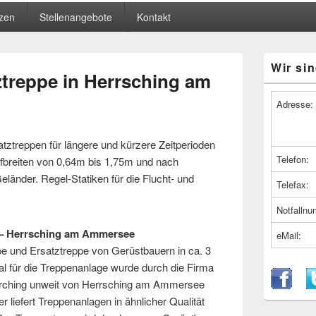
zen
Stellenangebote
Kontakt
Primärer
Wir sin
Seitenleiste
ztreppe in Herrsching am
Widget-
Bereich
Adresse:
atztreppen für längere und kürzere Zeitperioden
Telefon:
fbreiten von 0,64m bis 1,75m und nach
eländer. Regel-Statiken für die Flucht- und
Telefax:
Notfalln
 – Herrsching am Ammersee
eMail:
pe und Ersatztreppe von Gerüstbauern in ca. 3
l für die Treppenanlage wurde durch die Firma
rching unweit von Herrsching am Ammersee
 liefert Treppenanlagen in ähnlicher Qualität