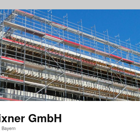
rixner GmbH
z Bayern