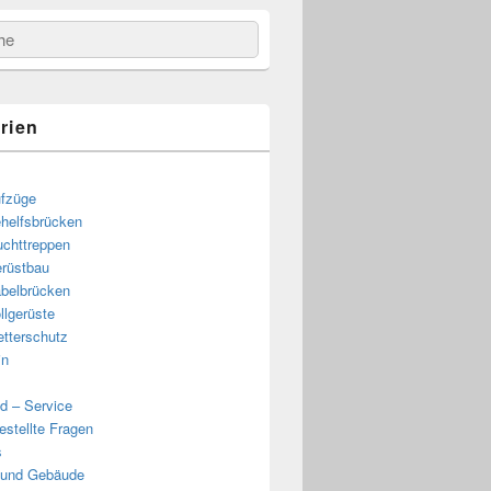
e
rien
fzüge
helfsbrücken
uchttreppen
rüstbau
belbrücken
llgerüste
tterschutz
in
d – Service
estellte Fragen
s
 und Gebäude