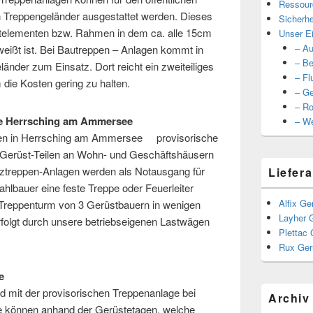
Ressour
n Treppengeländer ausgestattet werden. Dieses
Sicherhe
stelementen bzw. Rahmen in dem ca. alle 15cm
Unser Ei
– Au
hweißt ist. Bei Bautreppen – Anlagen kommt in
– Be
änder zum Einsatz. Dort reicht ein zweiteiliges
– Fl
 die Kosten gering zu halten.
– Ge
– Ro
e Herrsching am Ammersee
– We
en in Herrsching am Ammersee provisorische
 Gerüst-Teilen an Wohn- und Geschäftshäusern
atztreppen-Anlagen werden als Notausgang für
Liefera
ahlbauer eine feste Treppe oder Feuerleiter
Alfix Ge
in Treppenturm von 3 Gerüstbauern in wenigen
Layher 
rfolgt durch unsere betriebseigenen Lastwägen
Plettac 
Rux Ger
e
ld mit der provisorischen Treppenanlage bei
Archiv
können anhand der Gerüstetagen, welche