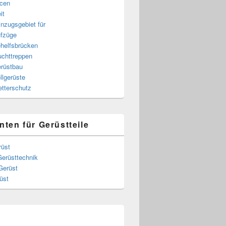
cen
it
nzugsgebiet für
fzüge
helfsbrücken
uchttreppen
rüstbau
llgerüste
tterschutz
nten für Gerüstteile
rüst
Gerüsttechnik
Gerüst
üst