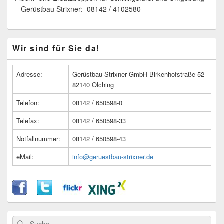
– Gerüstbau Strixner: 08142 / 4102580
Primärer
Wir sind für Sie da!
Seitenleisten
Widget-
Bereich
Adresse:
Gerüstbau Strixner GmbH Birkenhofstraße 52
82140 Olching
Telefon:
08142 / 650598-0
Telefax:
08142 / 650598-33
Notfallnummer:
08142 / 650598-43
eMail:
info@geruestbau-strixner.de
Suche
Suche