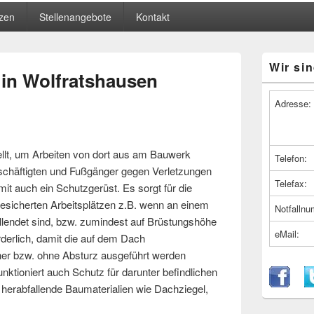
zen
Stellenangebote
Kontakt
Primärer
Wir sin
Seitenleiste
in Wolfratshausen
Widget-
Bereich
Adresse:
ellt, um Arbeiten von dort aus am Bauwerk
Telefon:
schäftigten und Fußgänger gegen Verletzungen
Telefax:
mit auch ein Schutzgerüst. Es sorgt für die
esicherten Arbeitsplätzen z.B. wenn an einem
Notfalln
lendet sind, bzw. zumindest auf Brüstungshöhe
eMail:
rderlich, damit die auf dem Dach
her bzw. ohne Absturz ausgeführt werden
ktioniert auch Schutz für darunter befindlichen
erabfallende Baumaterialien wie Dachziegel,