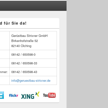
d für Sie da!
n
Gerüstbau Strixner GmbH
Birkenhofstraße 52
82140 Olching
08142 / 650598-0
08142 / 650598-33
ummer:
08142 / 650598-43
info@geruestbau-strixner.de