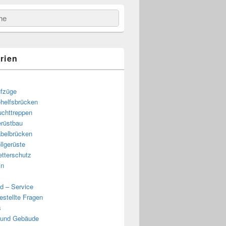
e
rien
fzüge
helfsbrücken
uchttreppen
rüstbau
belbrücken
llgerüste
tterschutz
in
d – Service
estellte Fragen
s
 und Gebäude