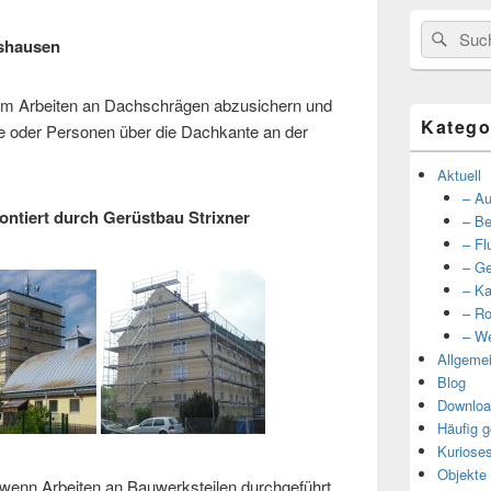
Suche
Such
tshausen
nach:
 um Arbeiten an Dachschrägen abzusichern und
Katego
 oder Personen über die Dachkante an der
Aktuell
– Au
ontiert durch Gerüstbau Strixner
– Be
– Fl
– Ge
– Ka
– Ro
– We
Allgeme
Blog
Downloa
Häufig g
Kuriose
Objekte
 wenn Arbeiten an Bauwerksteilen durchgeführt