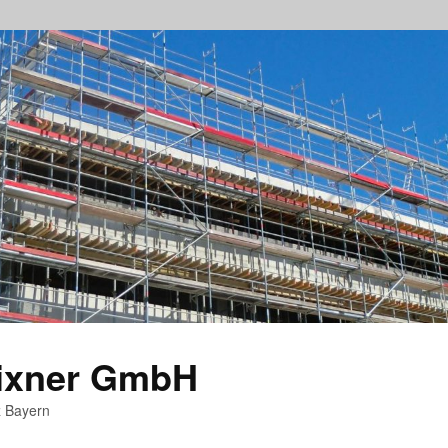
rixner GmbH
z Bayern