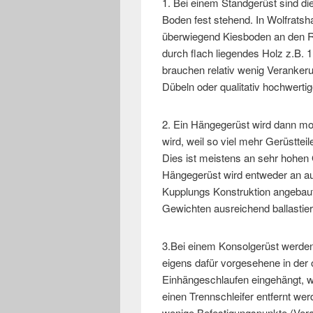
1. Bei einem Standgerüst sind di
Boden fest stehend. In Wolfratsh
überwiegend Kiesboden an den Roh
durch flach liegendes Holz z.B. 
brauchen relativ wenig Veranker
Dübeln oder qualitativ hochwert
2. Ein Hängegerüst wird dann mon
wird, weil so viel mehr Gerüstte
Dies ist meistens an sehr hohen
Hängegerüst wird entweder an au
Kupplungs Konstruktion angebaut
Gewichten ausreichend ballastier
3.Bei einem Konsolgerüst werde
eigens dafür vorgesehene in der 
Einhängeschlaufen eingehängt, 
einen Trennschleifer entfernt we
wenige Befestigungspunkte (Vera