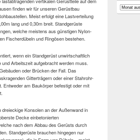
e lastabtragenden vertikalen Gerüstteile auf dem
Archiv
ausen finden wir für unseren Gerüstbau
baustellen. Meist erfolgt eine Lastverteilung
1,00m lang und 0,30m breit. Standgerüste
ungen, welche meistens aus günstigen Nylon-
igen Fischerdübeln und Ringösen bestehen.
tiert, wenn ein Standgerüst unwirtschaftlich
ile und Arbeitszeit aufgebracht werden muss.
 Gebäuden oder Brücken der Fall. Das
skragenden Gitterträgern oder einer Stahrohr-
. Entweder am Baukörper befestigt oder mit
t.
n dreieckige Konsolen an der Außenwand in
oberste Decke einbetonierten
welche nach dem Abbau des Gerüsts durch
rden. Standgerüste brauchen hingegen nur
nkerungen), die in Form von Dübeln – meist