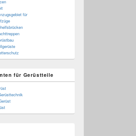
cen
it
nzugsgebiet für
fzüge
helfsbrücken
uchttreppen
rüstbau
llgerüste
tterschutz
nten für Gerüstteile
rüst
Gerüsttechnik
Gerüst
üst