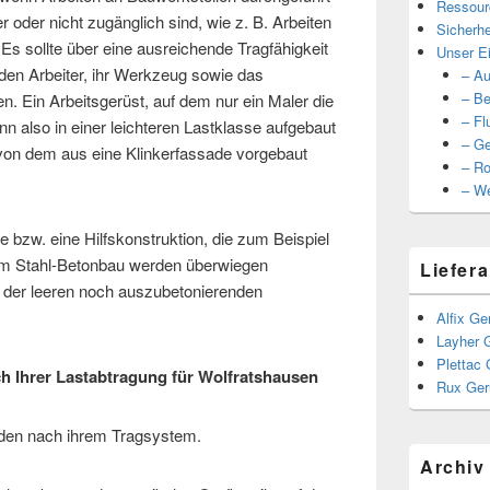
Ressour
 oder nicht zugänglich sind, wie z. B. Arbeiten
Sicherhe
s sollte über eine ausreichende Tragfähigkeit
Unser Ei
den Arbeiter, ihr Werkzeug sowie das
– Au
– Be
en. Ein Arbeitsgerüst, auf dem nur ein Maler die
– Fl
n also in einer leichteren Lastklasse aufgebaut
– Ge
von dem aus eine Klinkerfassade vorgebaut
– Ro
– We
 bzw. eine Hilfskonstruktion, die zum Beispiel
 Im Stahl-Betonbau werden überwiegen
Liefera
der leeren noch auszubetonierenden
Alfix Ge
Layher 
Plettac 
h Ihrer Lastabtragung für Wolfratshausen
Rux Ger
den nach ihrem Tragsystem.
Archiv