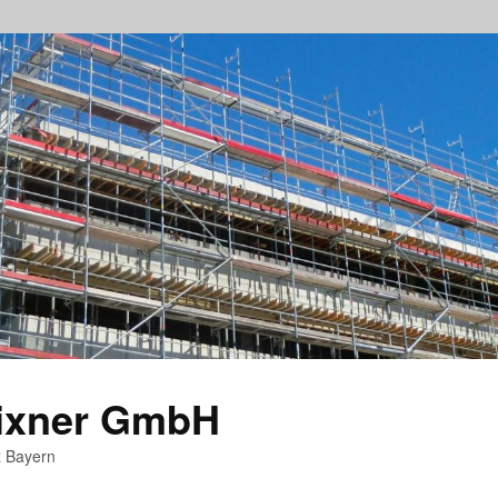
rixner GmbH
z Bayern