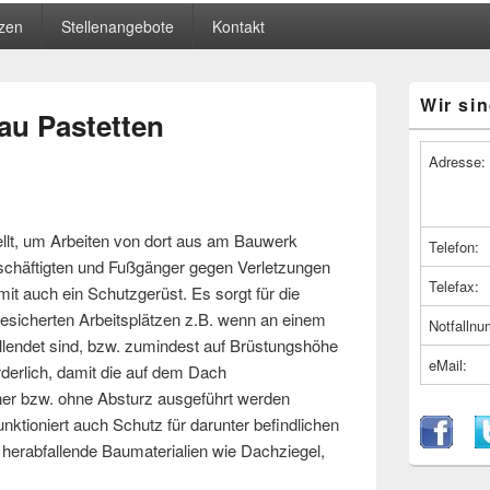
zen
Stellenangebote
Kontakt
Primärer
Wir sin
Seitenleiste
au Pastetten
Widget-
Bereich
Adresse:
ellt, um Arbeiten von dort aus am Bauwerk
Telefon:
schäftigten und Fußgänger gegen Verletzungen
Telefax:
mit auch ein Schutzgerüst. Es sorgt für die
esicherten Arbeitsplätzen z.B. wenn an einem
Notfalln
lendet sind, bzw. zumindest auf Brüstungshöhe
eMail:
rderlich, damit die auf dem Dach
her bzw. ohne Absturz ausgeführt werden
ktioniert auch Schutz für darunter befindlichen
erabfallende Baumaterialien wie Dachziegel,