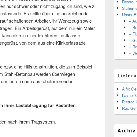
Ressour
en nur schwer oder nicht zugänglich sind, wie z.
Sicherhe
usfassade. Es sollte über eine ausreichende
Unser Ei
arauf schaffenden Arbeiter, ihr Werkzeug sowie
– Au
– Be
tragen. Ein Arbeitsgerüst, auf dem nur ein Maler
– Fl
 kann also in einer leichteren Lastklasse
– Ge
engerüst, von dem aus eine Klinkerfassade
– Ro
– We
 bzw. eine Hilfskonstruktion, die zum Beispiel
 Im Stahl-Betonbau werden überwiegen
Liefera
der leeren noch auszubetonierenden
Alfix Ge
Layher 
Plettac 
h Ihrer Lastabtragung für Pastetten
Rux Ger
den nach ihrem Tragsystem.
Archiv