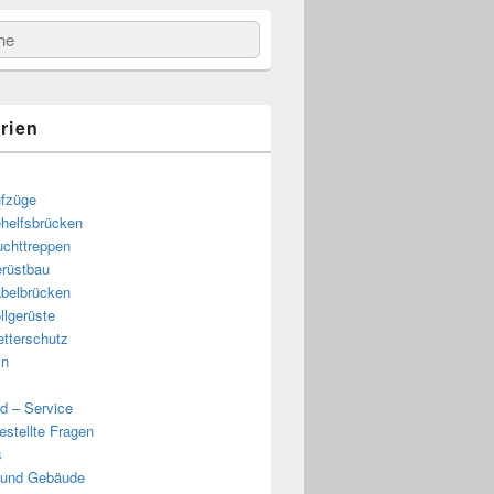
e
rien
fzüge
helfsbrücken
uchttreppen
rüstbau
belbrücken
llgerüste
tterschutz
in
d – Service
estellte Fragen
s
 und Gebäude