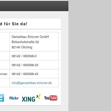
d für Sie da!
n
Gerüstbau Strixner GmbH
Birkenhofstraße 52
82140 Olching
08142 / 650598-0
08142 / 650598-33
ummer:
08142 / 650598-43
info@geruestbau-strixner.de