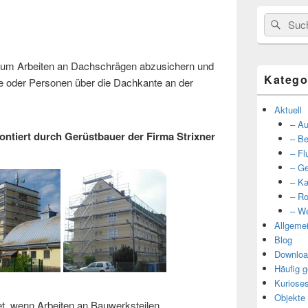
Suche
Such
nach:
 um Arbeiten an Dachschrägen abzusichern und
Katego
 oder Personen über die Dachkante an der
Aktuell
– Au
ontiert durch Gerüstbauer der Firma Strixner
– Be
– Fl
– Ge
– Ka
– Ro
– We
Allgeme
Blog
Downloa
Häufig g
Kuriose
Objekte
t, wenn Arbeiten an Bauwerksteilen