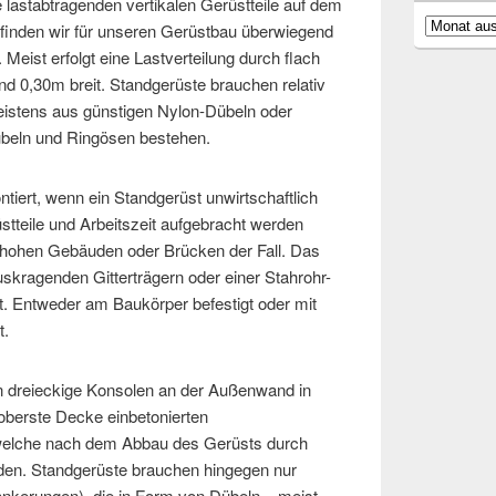
e lastabtragenden vertikalen Gerüstteile auf dem
Archiv
 finden wir für unseren Gerüstbau überwiegend
Meist erfolgt eine Lastverteilung durch flach
nd 0,30m breit. Standgerüste brauchen relativ
istens aus günstigen Nylon-Dübeln oder
dübeln und Ringösen bestehen.
tiert, wenn ein Standgerüst unwirtschaftlich
stteile und Arbeitszeit aufgebracht werden
 hohen Gebäuden oder Brücken der Fall. Das
skragenden Gitterträgern oder einer Stahrohr-
. Entweder am Baukörper befestigt oder mit
t.
n dreieckige Konsolen an der Außenwand in
oberste Decke einbetonierten
welche nach dem Abbau des Gerüsts durch
rden. Standgerüste brauchen hingegen nur
nkerungen), die in Form von Dübeln – meist