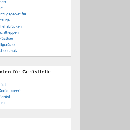
cen
it
nzugsgebiet für
fzüge
helfsbrücken
uchttreppen
rüstbau
llgerüste
tterschutz
nten für Gerüstteile
rüst
Gerüsttechnik
Gerüst
üst