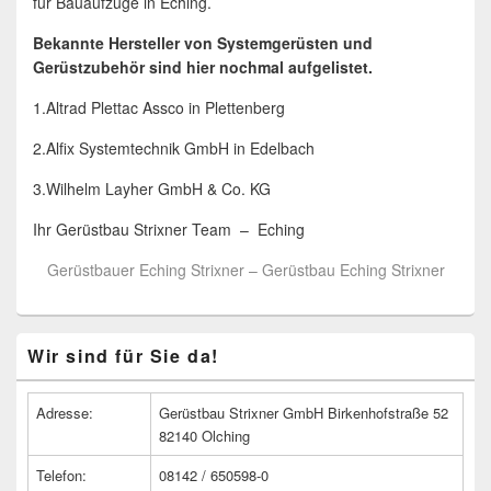
für Bauaufzüge in Eching.
Bekannte Hersteller von Systemgerüsten und
Gerüstzubehör sind hier nochmal aufgelistet.
1.Altrad Plettac Assco in Plettenberg
2.Alfix Systemtechnik GmbH in Edelbach
3.Wilhelm Layher GmbH & Co. KG
Ihr Gerüstbau Strixner Team – Eching
Gerüstbauer Eching Strixner – Gerüstbau Eching Strixner
Primärer
Wir sind für Sie da!
Seitenleisten
Widget-
Bereich
Adresse:
Gerüstbau Strixner GmbH Birkenhofstraße 52
82140 Olching
Telefon:
08142 / 650598-0