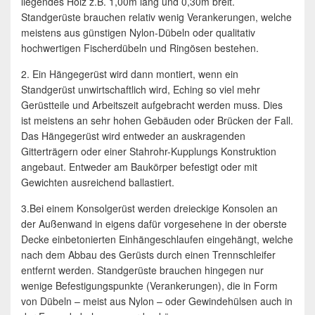
liegendes Holz z.B. 1,00m lang und 0,30m breit.
Standgerüste brauchen relativ wenig Verankerungen, welche
meistens aus günstigen Nylon-Dübeln oder qualitativ
hochwertigen Fischerdübeln und Ringösen bestehen.
2. Ein Hängegerüst wird dann montiert, wenn ein
Standgerüst unwirtschaftlich wird, Eching so viel mehr
Gerüstteile und Arbeitszeit aufgebracht werden muss. Dies
ist meistens an sehr hohen Gebäuden oder Brücken der Fall.
Das Hängegerüst wird entweder an auskragenden
Gitterträgern oder einer Stahrohr-Kupplungs Konstruktion
angebaut. Entweder am Baukörper befestigt oder mit
Gewichten ausreichend ballastiert.
3.Bei einem Konsolgerüst werden dreieckige Konsolen an
der Außenwand in eigens dafür vorgesehene in der oberste
Decke einbetonierten Einhängeschlaufen eingehängt, welche
nach dem Abbau des Gerüsts durch einen Trennschleifer
entfernt werden. Standgerüste brauchen hingegen nur
wenige Befestigungspunkte (Verankerungen), die in Form
von Dübeln – meist aus Nylon – oder Gewindehülsen auch in