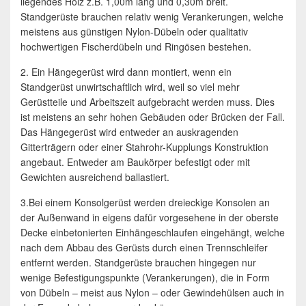
liegendes Holz z.B. 1,00m lang und 0,30m breit.
Standgerüste brauchen relativ wenig Verankerungen, welche
meistens aus günstigen Nylon-Dübeln oder qualitativ
hochwertigen Fischerdübeln und Ringösen bestehen.
2. Ein Hängegerüst wird dann montiert, wenn ein
Standgerüst unwirtschaftlich wird, weil so viel mehr
Gerüstteile und Arbeitszeit aufgebracht werden muss. Dies
ist meistens an sehr hohen Gebäuden oder Brücken der Fall.
Das Hängegerüst wird entweder an auskragenden
Gitterträgern oder einer Stahrohr-Kupplungs Konstruktion
angebaut. Entweder am Baukörper befestigt oder mit
Gewichten ausreichend ballastiert.
3.Bei einem Konsolgerüst werden dreieckige Konsolen an
der Außenwand in eigens dafür vorgesehene in der oberste
Decke einbetonierten Einhängeschlaufen eingehängt, welche
nach dem Abbau des Gerüsts durch einen Trennschleifer
entfernt werden. Standgerüste brauchen hingegen nur
wenige Befestigungspunkte (Verankerungen), die in Form
von Dübeln – meist aus Nylon – oder Gewindehülsen auch in