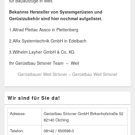
für Bauaufzüge in Weil.
Bekannte Hersteller von Systemgerüsten und
Gerüstzubehör sind hier nochmal aufgelistet.
1.Altrad Plettac Assco in Plettenberg
2.Alfix Systemtechnik GmbH in Edelbach
3.Wilhelm Layher GmbH & Co. KG
Ihr Gerüstbau Strixner Team – Weil
Gerüstbauer Weil Strixner – Gerüstbau Weil Strixner
Primärer
Wir sind für Sie da!
Seitenleisten
Widget-
Bereich
Adresse:
Gerüstbau Strixner GmbH Birkenhofstraße 52
82140 Olching
Telefon:
08142 / 650598-0