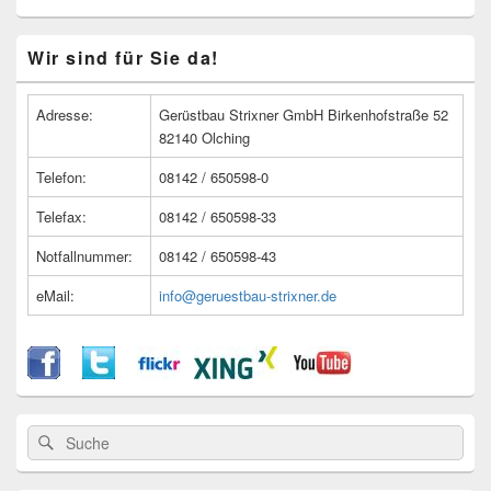
Primärer
Wir sind für Sie da!
Seitenleisten
Widget-
Bereich
Adresse:
Gerüstbau Strixner GmbH Birkenhofstraße 52
82140 Olching
Telefon:
08142 / 650598-0
Telefax:
08142 / 650598-33
Notfallnummer:
08142 / 650598-43
eMail:
info@geruestbau-strixner.de
Suche
Suche
nach: