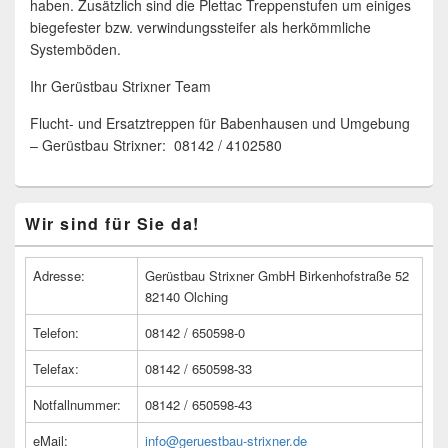
haben. Zusätzlich sind die Plettac Treppenstufen um einiges
biegefester bzw. verwindungssteifer als herkömmliche
Systemböden.
Ihr Gerüstbau Strixner Team
Flucht- und Ersatztreppen für Babenhausen und Umgebung
– Gerüstbau Strixner: 08142 / 4102580
Primärer
Wir sind für Sie da!
Seitenleisten
Widget-
Bereich
Adresse:
Gerüstbau Strixner GmbH Birkenhofstraße 52
82140 Olching
Telefon:
08142 / 650598-0
Telefax:
08142 / 650598-33
Notfallnummer:
08142 / 650598-43
eMail:
info@geruestbau-strixner.de