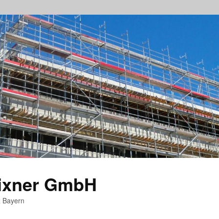
rixner GmbH
z Bayern