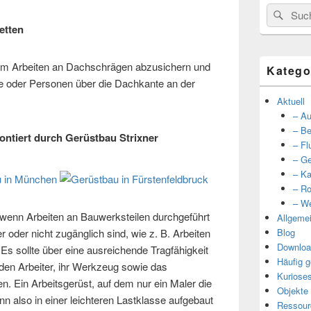
Suche
Such
nach:
etten
 um Arbeiten an Dachschrägen abzusichern und
Katego
 oder Personen über die Dachkante an der
Aktuell
– Au
– Be
ontiert durch Gerüstbau Strixner
– Fl
– Ge
– Ka
– Ro
– We
 wenn Arbeiten an Bauwerksteilen durchgeführt
Allgeme
 oder nicht zugänglich sind, wie z. B. Arbeiten
Blog
Downloa
s sollte über eine ausreichende Tragfähigkeit
Häufig g
den Arbeiter, ihr Werkzeug sowie das
Kuriose
en. Ein Arbeitsgerüst, auf dem nur ein Maler die
Objekte
n also in einer leichteren Lastklasse aufgebaut
Ressour