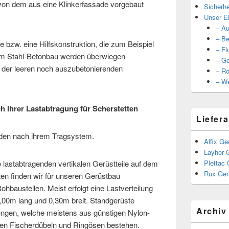
von dem aus eine Klinkerfassade vorgebaut
Sicherhe
Unser Ei
– Au
– Be
 bzw. eine Hilfskonstruktion, die zum Beispiel
– Fl
 Im Stahl-Betonbau werden überwiegen
– Ge
der leeren noch auszubetonierenden
– Ro
– We
h Ihrer Lastabtragung für Scherstetten
Liefera
den nach ihrem Tragsystem.
Alfix Ge
Layher 
e lastabtragenden vertikalen Gerüstteile auf dem
Plettac 
Rux Ger
ten finden wir für unseren Gerüstbau
baustellen. Meist erfolgt eine Lastverteilung
1,00m lang und 0,30m breit. Standgerüste
Archiv
ungen, welche meistens aus günstigen Nylon-
igen Fischerdübeln und Ringösen bestehen.