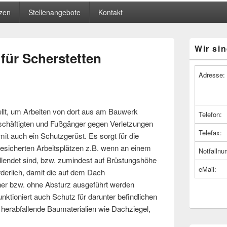
zen
Stellenangebote
Kontakt
Primärer
Wir sin
Seitenleiste
für Scherstetten
Widget-
Bereich
Adresse:
ellt, um Arbeiten von dort aus am Bauwerk
Telefon:
schäftigten und Fußgänger gegen Verletzungen
Telefax:
mit auch ein Schutzgerüst. Es sorgt für die
esicherten Arbeitsplätzen z.B. wenn an einem
Notfalln
lendet sind, bzw. zumindest auf Brüstungshöhe
eMail:
rderlich, damit die auf dem Dach
her bzw. ohne Absturz ausgeführt werden
ktioniert auch Schutz für darunter befindlichen
erabfallende Baumaterialien wie Dachziegel,