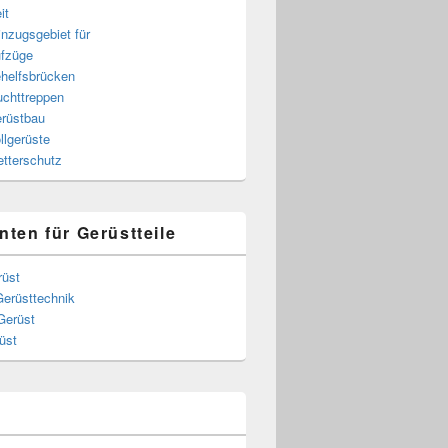
it
nzugsgebiet für
fzüge
helfsbrücken
uchttreppen
rüstbau
llgerüste
tterschutz
nten für Gerüstteile
rüst
Gerüsttechnik
Gerüst
üst