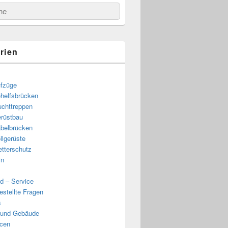
e
rien
fzüge
helfsbrücken
uchttreppen
rüstbau
belbrücken
llgerüste
tterschutz
in
d – Service
estellte Fragen
s
 und Gebäude
cen