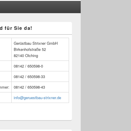
d für Sie da!
n
Gerüstbau Strixner GmbH
Birkenhofstraße 52
82140 Olching
08142 / 650598-0
08142 / 650598-33
ummer:
08142 / 650598-43
info@geruestbau-strixner.de