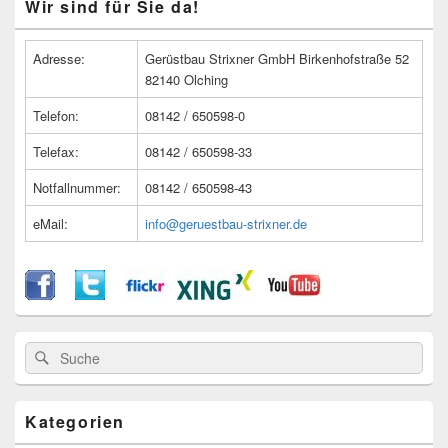
Wir sind für Sie da!
Seitenleisten
Widget-
Bereich
Adresse:
Gerüstbau Strixner GmbH Birkenhofstraße 52
82140 Olching
Telefon:
08142 / 650598-0
Telefax:
08142 / 650598-33
Notfallnummer:
08142 / 650598-43
eMail:
info@geruestbau-strixner.de
Suche
Suche
nach:
Kategorien