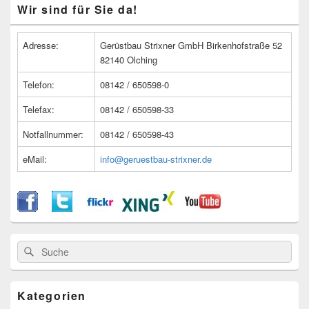
Primärer
Wir sind für Sie da!
Seitenleisten
Widget-
Bereich
Adresse:
Gerüstbau Strixner GmbH Birkenhofstraße 52
82140 Olching
Telefon:
08142 / 650598-0
Telefax:
08142 / 650598-33
Notfallnummer:
08142 / 650598-43
eMail:
info@geruestbau-strixner.de
Suche
Suche
nach:
Kategorien