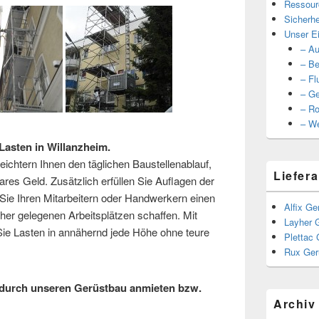
Ressour
Sicherhe
Unser Ei
– Au
– Be
– Fl
– Ge
– Ro
– We
asten in Willanzheim.
ichtern Ihnen den täglichen Baustellenablauf,
Liefera
ares Geld. Zusätzlich erfüllen Sie Auflagen der
ie Ihren Mitarbeitern oder Handwerkern einen
Alfix Ge
er gelegenen Arbeitsplätzen schaffen. Mit
Layher 
e Lasten in annähernd jede Höhe ohne teure
Plettac 
Rux Ger
durch unseren Gerüstbau anmieten bzw.
Archiv