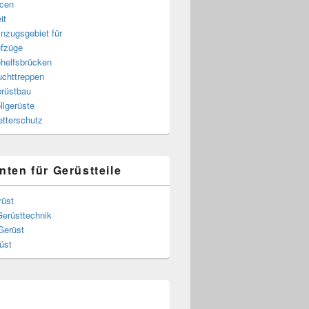
cen
it
nzugsgebiet für
fzüge
helfsbrücken
uchttreppen
rüstbau
llgerüste
tterschutz
nten für Gerüstteile
rüst
Gerüsttechnik
Gerüst
üst