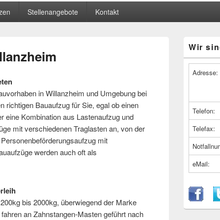
zen
Stellenangebote
Kontakt
Primärer
Wir sin
Seitenleiste
llanzheim
Widget-
Bereich
Adresse:
eten
 Bauvorhaben in Willanzheim und Umgebung bei
n richtigen Bauaufzug für Sie, egal ob einen
Telefon:
er eine Kombination aus Lastenaufzug und
üge mit verschiedenen Traglasten an, von der
Telefax:
 Personenbeförderungsaufzug mit
Notfalln
uaufzüge werden auch oft als
eMail:
rleih
 200kg bis 2000kg, überwiegend der Marke
 fahren an Zahnstangen-Masten geführt nach