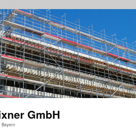
rixner GmbH
z Bayern