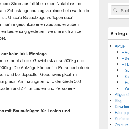
 einem Stromausfall über einen Notablass am
Suche
Such
 am Zahnstangenaufzug verhindert ein warten im
nach:
n ist. Unsere Bauaufzüge verfügen über
ren nur im geschlossenen Zustand erlauben.
Fernbedienung gesteuert, welche sich an der
Katego
det.
Aktuell
– Au
lanzheim inkl. Montage
– Be
m startet ab der Gewichtsklasse 500kg und
– Fl
 2000kg. Die Aufzüge können im Personenbetrieb
– Ge
en und bei doppelter Geschwindigkeit im
– Ka
nung aus. Am häufigsten wird der Geda 500
– Ro
 Lasten und ZP für Lasten und Personen-
– We
Allgeme
Blog
Downloa
tos mit Bauaufzügen für Lasten und
Häufig g
Kuriose
Objekte