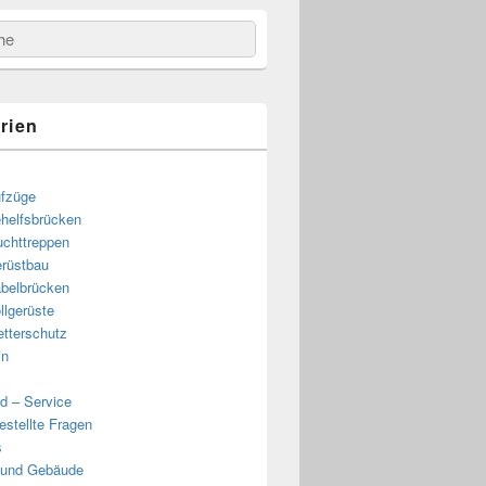
e
rien
fzüge
helfsbrücken
uchttreppen
rüstbau
belbrücken
llgerüste
tterschutz
in
d – Service
estellte Fragen
s
 und Gebäude