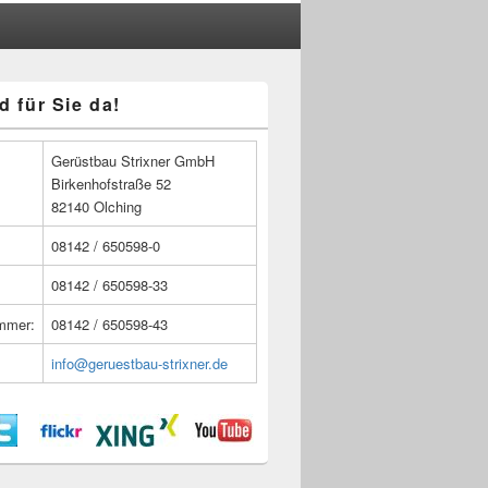
d für Sie da!
n
Gerüstbau Strixner GmbH
Birkenhofstraße 52
82140 Olching
08142 / 650598-0
08142 / 650598-33
ummer:
08142 / 650598-43
info@geruestbau-strixner.de