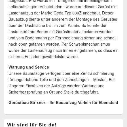
aufgebaut. Erst wurde ein Turmgerüst mit innenliegenden
Leiteraufstiegen errichtet, dann wurde an diesem Gerüst ein
Lastenaufzug der Marke Geda Typ 300Z angebaut. Dieser
Bauaufzug diente unter anderem der Montage des Gerüstes
über der Dachfläche bis hin zum Kamin. So konnte der
Lastenkorb am Boden mit Gerüstmaterial beladen werden
und vom Bodenmann per Fernbedienung sicher und schnell
nach oben gefahren werden. Per Schwenkmechanismus
wurde der Lastenaufzug nach innen eingefahren, so dass ein
sicheres Entladen gewährleistet wurde.
Wartung und Service
Unsere Bauaufzüge verfügen über eine Zentralschmierung
für angetriebene Teile und den Zahnstangen – Masten. Bei
längeren Einsätzen der Aufzüge werden Wartung und
Sicherheitsprüfung an Ort und Stelle durchgeführt.
Gerüstbau Strixner – Ihr Bauaufzug Verleih für Ebensfeld
Primärer
Wir sind für Sie da!
Seitenleisten