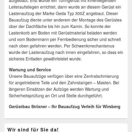
aufgebaut. Erst wurde ein Turmgerüst mit innenliegenden
Leiteraufstiegen errichtet, dann wurde an diesem Gerüst ein
Lastenaufzug der Marke Geda Typ 300Z angebaut. Dieser
Bauaufzug diente unter anderem der Montage des Gerüstes
über der Dachfläche bis hin zum Kamin. So konnte der
Lastenkorb am Boden mit Gerüstmaterial beladen werden
und vom Bodenmann per Fernbedienung sicher und schnell
nach oben gefahren werden. Per Schwenkmechanismus
wurde der Lastenaufzug nach innen eingefahren, so dass ein
sicheres Entladen gewährleistet wurde.
Wartung und Service
Unsere Bauaufzüge verfügen über eine Zentralschmierung
für angetriebene Teile und den Zahnstangen – Masten. Bei
längeren Einsätzen der Aufzüge werden Wartung und
Sicherheitsprüfung an Ort und Stelle durchgeführt.
Gerüstbau Strixner – Ihr Bauaufzug Verleih für Wirsberg
Primärer
Wir sind für Sie da!
Seitenleisten